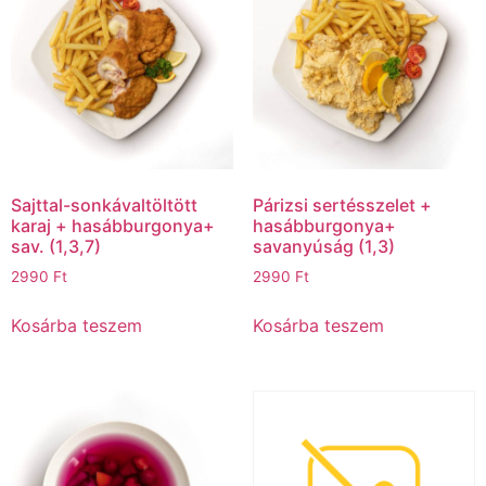
Sajttal-sonkávaltöltött
Párizsi sertésszelet +
karaj + hasábburgonya+
hasábburgonya+
sav. (1,3,7)
savanyúság (1,3)
2990
Ft
2990
Ft
Kosárba teszem
Kosárba teszem