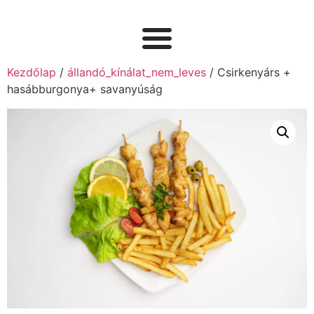
Kezdőlap
/
állandó_kínálat_nem_leves
/ Csirkenyárs +
hasábburgonya+ savanyúság