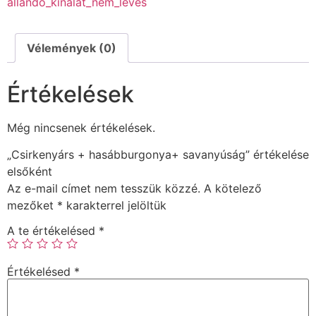
állandó_kínálat_nem_leves
Vélemények (0)
Értékelések
Még nincsenek értékelések.
„Csirkenyárs + hasábburgonya+ savanyúság” értékelése
elsőként
Az e-mail címet nem tesszük közzé.
A kötelező
mezőket
*
karakterrel jelöltük
A te értékelésed
*
Értékelésed
*