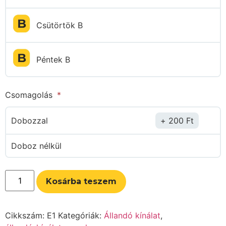
Csütörtök B
Péntek B
Csomagolás
Dobozzal
200
Ft
Doboz nélkül
Kosárba teszem
Cikkszám:
E1
Kategóriák:
Állandó kínálat
,