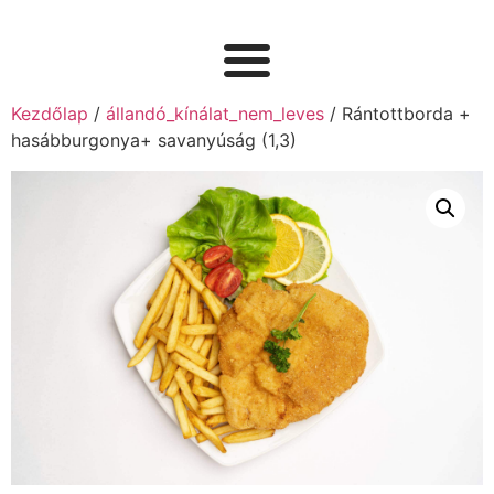
Kezdőlap
/
állandó_kínálat_nem_leves
/ Rántottborda +
hasábburgonya+ savanyúság (1,3)