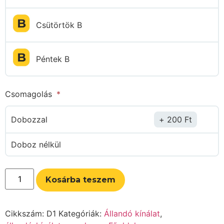
Csütörtök B
Péntek B
Csomagolás
Dobozzal
200
Ft
Doboz nélkül
Kosárba teszem
Cikkszám:
D1
Kategóriák:
Állandó kínálat
,