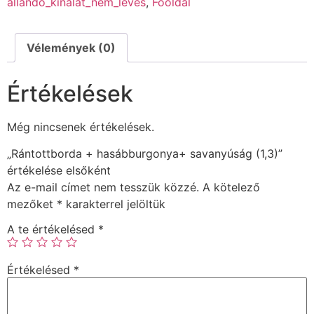
állandó_kínálat_nem_leves
,
Főoldal
Vélemények (0)
Értékelések
Még nincsenek értékelések.
„Rántottborda + hasábburgonya+ savanyúság (1,3)”
értékelése elsőként
Az e-mail címet nem tesszük közzé.
A kötelező
mezőket
*
karakterrel jelöltük
A te értékelésed
*
Értékelésed
*