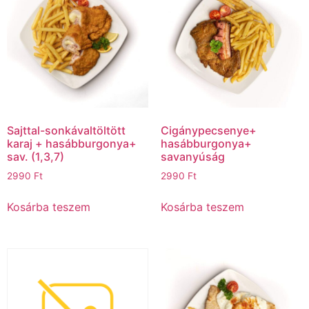
Sajttal-sonkávaltöltött
Cigánypecsenye+
karaj + hasábburgonya+
hasábburgonya+
sav. (1,3,7)
savanyúság
2990
Ft
2990
Ft
Kosárba teszem
Kosárba teszem