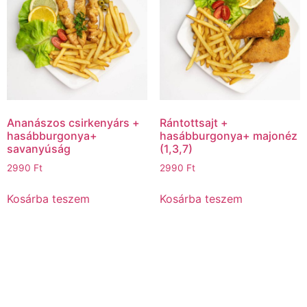
Ananászos csirkenyárs +
Rántottsajt +
hasábburgonya+
hasábburgonya+ majonéz
savanyúság
(1,3,7)
2990
Ft
2990
Ft
Kosárba teszem
Kosárba teszem