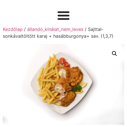
Kezdőlap
/
állandó_kínálat_nem_leves
/ Sajttal-
sonkávaltöltött karaj + hasábburgonya+ sav. (1,3,7)