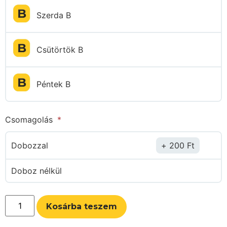
Szerda B
Csütörtök B
Péntek B
Csomagolás
Dobozzal
200
Ft
Doboz nélkül
Kosárba teszem