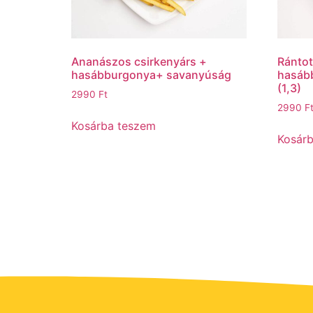
Ananászos csirkenyárs +
Rántot
hasábburgonya+ savanyúság
hasáb
(1,3)
2990
Ft
2990
F
Kosárba teszem
Kosár