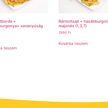
tborda +
Rántottsajt + hasábburgo
burgonya+ savanyúság
majonéz (1,3,7)
2990
Ft
t
Kosárba teszem
ba teszem