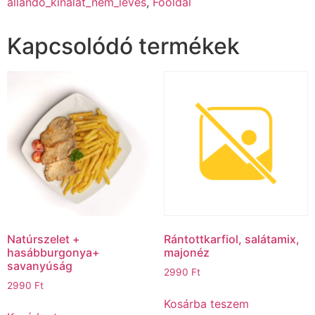
állandó_kínálat_nem_leves
,
Főoldal
Kapcsolódó termékek
Natúrszelet +
Rántottkarfiol, salátamix,
hasábburgonya+
majonéz
savanyúság
2990
Ft
2990
Ft
Kosárba teszem