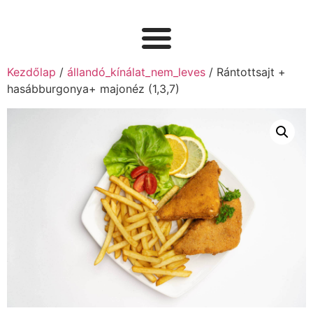
Kezdőlap
/
állandó_kínálat_nem_leves
/ Rántottsajt +
hasábburgonya+ majonéz (1,3,7)