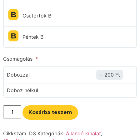
Csütörtök B
Péntek B
Csomagolás
Dobozzal
200
Ft
Doboz nélkül
Kosárba teszem
Cikkszám:
D3
Kategóriák:
Állandó kínálat
,