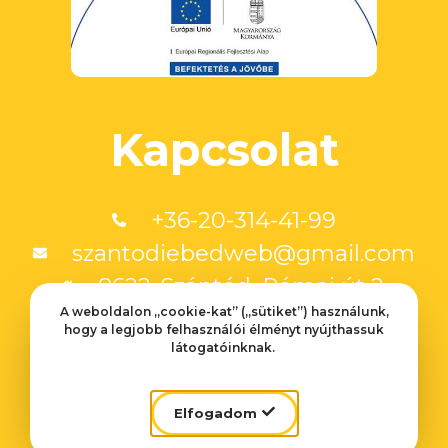
Kapcsolat
+36-20-314-41-99
szantodiebedweb@gmail.com
8622. Szántód, Római út 2.
A weboldalon „cookie-kat” („sütiket”) használunk,
hogy a legjobb felhasználói élményt nyújthassuk
Weboldalt készítette:
látogatóinknak.
Velinsky Márton
Fotók:
Elfogadom