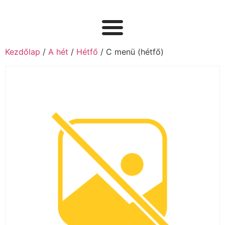
Kezdőlap
/
A hét
/
Hétfő
/ C menü (hétfő)