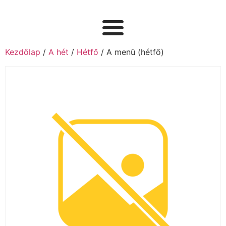
Kezdőlap
/
A hét
/
Hétfő
/ A menü (hétfő)