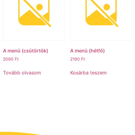
A menü (csütörtök)
A menü (hétfő)‎‎‎‎‎ㅤ
2090
Ft
2190
Ft
Tovább olvasom
Kosárba teszem