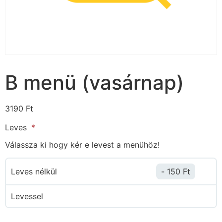
B menü (vasárnap)ㅤ
3190
Ft
Leves
Válassza ki hogy kér e levest a menühöz!
Leves nélkül
150
Ft
Levessel