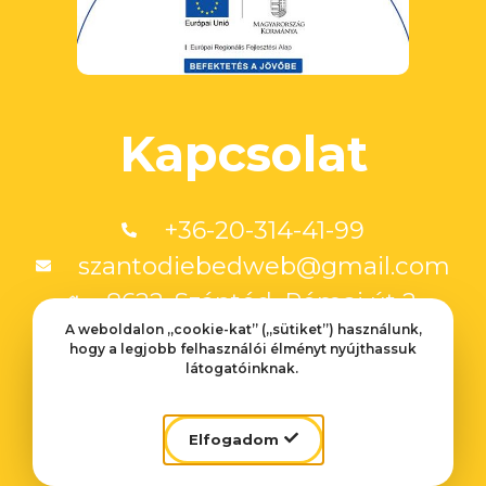
Kapcsolat
+36-20-314-41-99
szantodiebedweb@gmail.com
8622. Szántód, Római út 2.
A weboldalon „cookie-kat” („sütiket”) használunk,
hogy a legjobb felhasználói élményt nyújthassuk
Weboldalt készítette:
látogatóinknak.
Velinsky Márton
Fotók:
Elfogadom
Vábró Áron