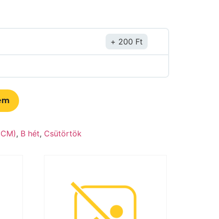
200
Ft
em
(CM)
,
B hét
,
Csütörtök