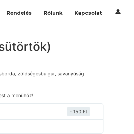
Rendelés
Rólunk
Kapcsolat
ütörtök)ㅤ
ésborda, zöldségesbulgur, savanyúság
vest a menühöz!
150
Ft