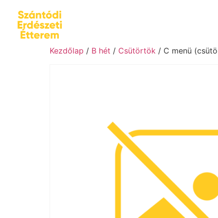
Kezdőlap
/
B hét
/
Csütörtök
/ C menü (csütör