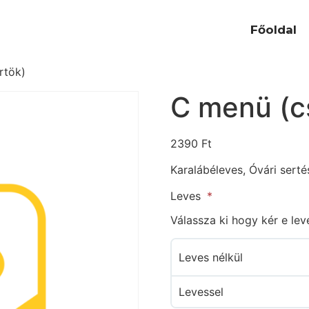
Főoldal
tök)ㅤ
C menü (cs
2390
Ft
Karalábéleves, Óvári sert
Leves
Válassza ki hogy kér e le
Leves nélkül
Levessel