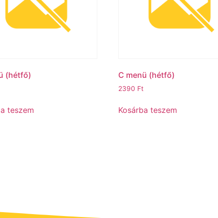
hétfő)‎‎‎‎‎ㅤ
C menü (hétfő)ㅤ
2390
Ft
ba teszem
Kosárba teszem