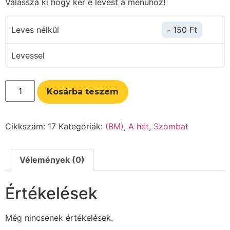
Válassza ki hogy kér e levest a menühöz!
Leves nélkül
150
Ft
Levessel
Kosárba teszem
Cikkszám:
17
Kategóriák:
(BM)
,
A hét
,
Szombat
Vélemények (0)
Értékelések
Még nincsenek értékelések.