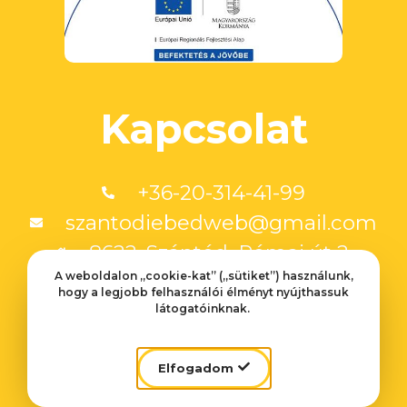
Kapcsolat
+36-20-314-41-99
szantodiebedweb@gmail.com
8622. Szántód, Római út 2.
A weboldalon „cookie-kat” („sütiket”) használunk,
hogy a legjobb felhasználói élményt nyújthassuk
Weboldalt készítette:
látogatóinknak.
Velinsky Márton
Fotók:
Elfogadom
Vábró Áron