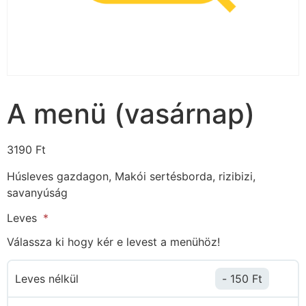
A menü (vasárnap)ㅤ
3190
Ft
Húsleves gazdagon, Makói sertésborda, rizibizi,
savanyúság
Leves
Válassza ki hogy kér e levest a menühöz!
Leves nélkül
150
Ft