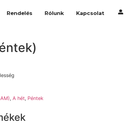
Rendelés
Rólunk
Kapcsolat
éntek)
desség
(AM)
,
A hét
,
Péntek
mékek