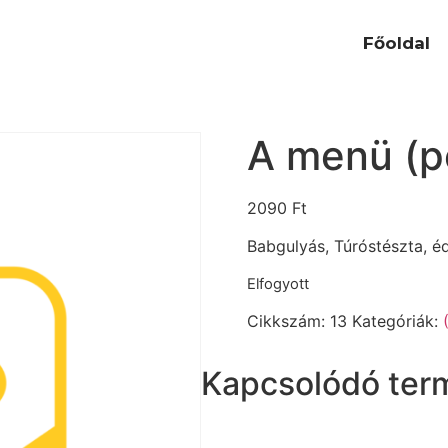
Főoldal
A menü (p
2090
Ft
Babgulyás, Túróstészta, é
Elfogyott
Cikkszám:
13
Kategóriák:
Kapcsolódó ter