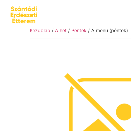
Kezdőlap
/
A hét
/
Péntek
/ A menü (péntek)