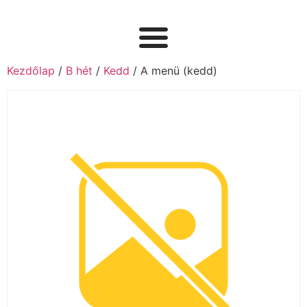
Kezdőlap
/
B hét
/
Kedd
/ A menü (kedd)ㅤ