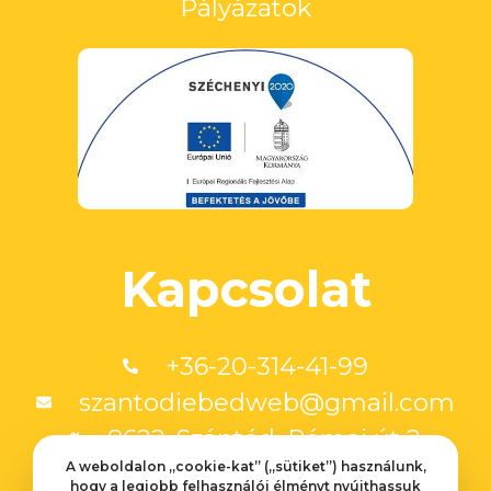
Pályázatok
Kapcsolat
+36-20-314-41-99
szantodiebedweb@gmail.com
8622. Szántód, Római út 2.
A weboldalon „cookie-kat” („sütiket”) használunk,
hogy a legjobb felhasználói élményt nyújthassuk