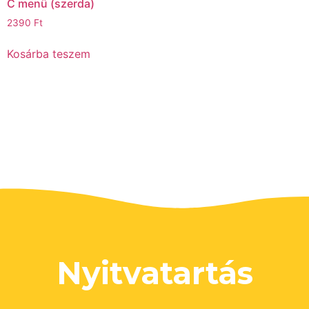
C menü (szerda)ㅤ
2390
Ft
Kosárba teszem
Nyitvatartás