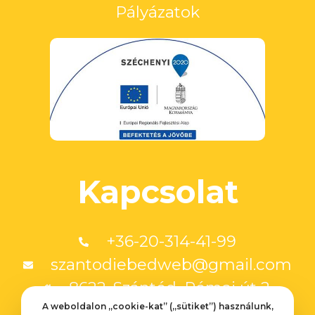
Pályázatok
Kapcsolat
+36-20-314-41-99
szantodiebedweb@gmail.com
8622. Szántód, Római út 2.
A weboldalon „cookie-kat” („sütiket”) használunk,